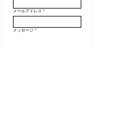
メールアドレス
*
メッセージ
*
相談内容を送る
📩
LINE登録で第一印象が変わる
5大特典を無料プレゼント！