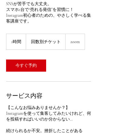
SNSが苦手でも大丈夫。
スマホ1台で“売れる発信”を習慣に！
Instagram初心者のための、やさしく学べる集
客講座です。
回
数
1時間
1
回数別チケット
zoom
別
時
チ
ケ
ッ
ト
今すぐ予約
サービス内容
【こんなお悩みありませんか？】
Instagramを使って集客してみたいけれど、何
を投稿すればいいのか分からない…
続けられるか不安。挫折したことがある