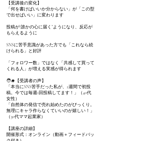
【受講後の変化】
「何を書けばいいか分からない」が「この型
で出せばいい」に変わります
投稿が“誰かの心に届く”ようになり、反応が
もらえるように
SNSに苦手意識があった方でも「これなら続
けられる」と好評
「フォロワー数」ではなく「共感して買って
くれる人」が増える実感が得られます
🧑‍🎓【受講者の声】
「本当にSNS苦手だった私が、2週間で初投
稿。今では毎週1回投稿してます！」（40代
女性）
「自然体の発信で売れ始めたのがびっくり。
無理にキャラ作らなくていいのが嬉しい！」
（30代ママ起業家）
【講座の詳細】
開催形式：オンライン（動画＋フィードバッ
ク付き）